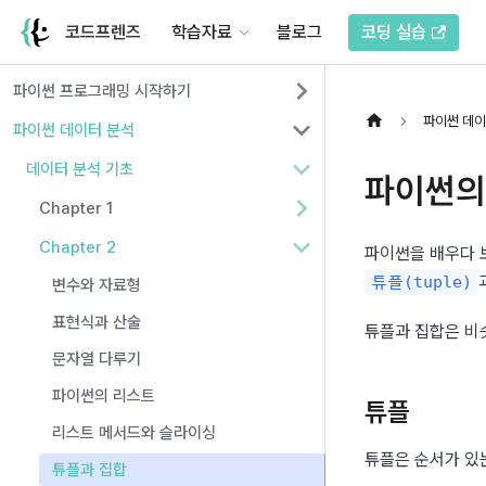
코드프렌즈
학습자료
블로그
코딩 실습
파이썬 프로그래밍 시작하기
파이썬 데이
파이썬 데이터 분석
데이터 분석 기초
파이썬의
Chapter 1
Chapter 2
튜플(tuple)
변수와 자료형
표현식과 산술
튜플과 집합은 비슷
문자열 다루기
파이썬의 리스트
튜플
리스트 메서드와 슬라이싱
튜플은 순서가 있
튜플과 집합