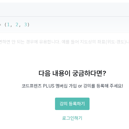
=
(
1
,
2
,
3
)
변하면 안 되는 경우에 유용합니다. 예를 들어 지도상의 좌표(위도·경도)
다음 내용이 궁금하다면?
있어 각 요소의 위치가 중요합니다.
 변경할 수 없습니다.
코드프렌즈 PLUS 멤버십 가입 or 강의를 등록해 주세요!
접근할 수는 있습니다. 예:
내_튜플[0]
값을 허용합니다.
강의 등록하기
로그인하기