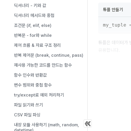
딕셔너리 - 키와 값
튜플 만들기
딕셔너리 메서드와 중첩
my_tuple 
조건문 (if, elif, else)
반복문 - for와 while
튜플은 데이터가 
제어 흐름 & 자료 구조 정리
유용합니다.
반복 제어문 (break, continue, pass)
튜플의 특징
재사용 가능한 코드를 만드는 함수
함수 인수와 반환값
튜플은 순서가 
한 번 생성하면
변수 범위와 중첩 함수
대신 인덱스로 
try/except로 예외 처리하기
튜플은 중복된 
파일 읽기와 쓰기
CSV 파일 파싱
집합
내장 모듈 사용하기 (math, random,
datetime)