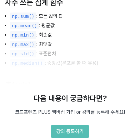
자주 쓰는 집계 함수
: 모든 값의 합
np.sum()
: 평균값
np.mean()
: 최솟값
np.min()
: 최댓값
np.max()
: 표준편차
np.std()
: 중앙값(분포를 볼 때 유용)
np.median()
축(axis)
다음 내용이 궁금하다면?
집계 함수는 전체 배열에 대해 계산할 수도 있고, 특정 축을 
기준으로 계산할 수도 있습니다.
코드프렌즈 PLUS 멤버십 가입 or 강의를 등록해 주세요!
: 열 기준(세로 방향)
axis=0
: 행 기준(가로 방향)
axis=1
강의 등록하기