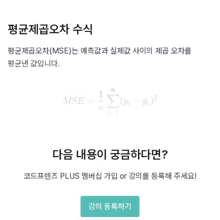
평균제곱오차 수식
평균제곱오차(MSE)는 예측값과 실제값 사이의 제곱 오차를 
평균낸 값입니다.
n
MSE = \frac{1}{n} \sum_{
1
∑
2
=
(
−
^
)
MSE
y
y
i
i
n
=
1
i
결정계수 수식
다음 내용이 궁금하다면?
결정계수(R²)는 모델이 목표 변수의 분산을 얼마나 잘 설명하는지 
코드프렌즈 PLUS 멤버십 가입 or 강의를 등록해 주세요!
나타내는 지표입니다.
강의 등록하기
MSE
R² = 1 - \frac{MSE}{Var(
2
=
1
−
R
(
)
Va
r
y