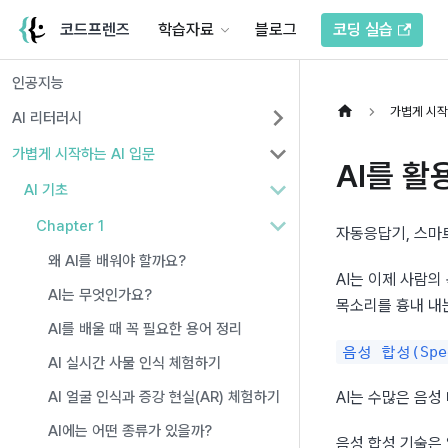
코드프렌즈
학습자료
블로그
코딩 실습
인공지능
가볍게 시작
AI 리터러시
가볍게 시작하는 AI 입문
AI를 활
AI 기초
Chapter 1
자동응답기, 스마
왜 AI를 배워야 할까요?
AI는 이제 사람의
AI는 무엇인가요?
목소리를 흉내 내
AI를 배울 때 꼭 필요한 용어 정리
음성 합성(Spee
AI 실시간 사물 인식 체험하기
AI 얼굴 인식과 증강 현실(AR) 체험하기
AI는 수많은 음
AI에는 어떤 종류가 있을까?
음성 합성 기술은