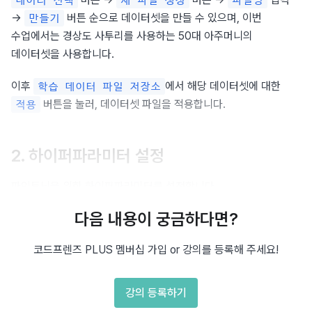
데이터 선택
새 파일 생성
파일명
→ 
 버튼 순으로 데이터셋을 만들 수 있으며, 이번 
만들기
수업에서는 경상도 사투리를 사용하는 50대 아주머니의 
데이터셋을 사용합니다.
이후 
에서 해당 데이터셋에 대한 
학습 데이터 파일 저장소
 버튼을 눌러, 데이터셋 파일을 적용합니다.
적용
2. 하이퍼파라미터 설정
파인튜닝을 위한 하이퍼파라미터를 설정합니다.
다음 내용이 궁금하다면?
, 
, 
를 설정할 수 있으며, 이는 
배치 크기
학습률
에폭 수
OpenAI에서 제공하는 파인튜닝 하이퍼파라미터와 동일합니다.
코드프렌즈 PLUS 멤버십 가입 or 강의를 등록해 주세요!
3. 파인튜닝 시작하기
강의 등록하기