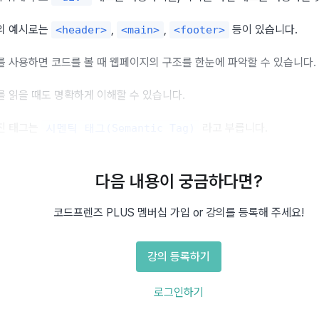
의 예시로는 
, 
, 
 등이 있습니다.
<header>
<main>
<footer>
를 사용하면 코드를 볼 때 웹페이지의 구조를 한눈에 파악할 수 있습니다.
를 읽을 때도 명확하게 이해할 수 있습니다.
진 태그는 
 라고 부릅니다.
시멘틱 태그(Semantic Tag)
소 만들기
다음 내용이 궁금하다면?
코드프렌즈 PLUS 멤버십 가입 or 강의를 등록해 주세요!
만들기
강의 등록하기
s
=
"
navbar
"
>
ass
=
"
container
"
>
</
div
>
로그인하기