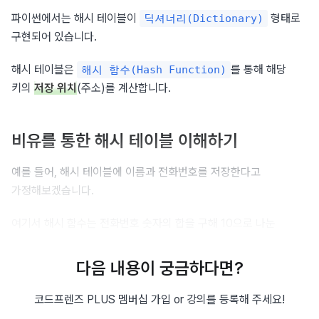
파이썬에서는 해시 테이블이 
 형태로 
딕셔너리(Dictionary)
구현되어 있습니다.
해시 테이블은 
를 통해 해당 
해시 함수(Hash Function)
키의 
저장 위치
(주소)를 계산합니다.
비유를 통한 해시 테이블 이해하기
예를 들어, 해시 테이블에 이름과 전화번호를 저장한다고 
가정해보겠습니다.
여기서 해시 함수는 전화번호 숫자의 합을 구해 10으로 나눈 
나머지를 사용할 수 있습니다.
다음 내용이 궁금하다면?
만약 전화번호가 
이라면, 해시 함수는 
010-1234-5678
을 계산하고, 이를 10으로 
0+1+0+1+2+3+4+5+6+7+8 = 37
코드프렌즈 PLUS 멤버십 가입 or 강의를 등록해 주세요!
나눈 나머지인 
을 해시 코드로 사용합니다.
7