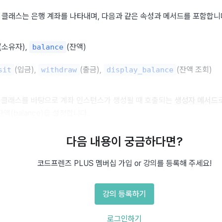
 클래스는 은행 계좌를 나타내며, 다음과 같은 속성과 메서드를 포함합니
(소유자), 
(잔액)
balance
(입금), 
(출금), 
(잔액 조회)
sit
withdraw
display_balance
은 클래스를 바탕으로 계좌 인스턴스가 생성될 때 호출되는 
생성자 메서드
 잔액(balance)을 설정합니다.
 
(balance=0)을 갖습니다.
0
다음 내용이 궁금하다면?
코드프렌즈 PLUS 멤버십 가입 or 강의를 등록해 주세요!
t 클래스
kAccount
:
강의 등록하기
자 메서드
_init__
(
self
,
 owner
,
 balance
=
0
)
:
로그인하기