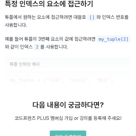
특정 인덱스의 요소에 접근하기
튜플에서 원하는 요소에 접근하려면 대괄호 
와 인덱스 번호를 
[]
사용합니다.
예를 들어 튜플의 3번째 요소의 값에 접근하려면 
my_tuple[2]
와 같이 인덱스 
를 사용합니다.
2
튜플 인덱싱 예시
my_tuple 
=
(
'사과'
,
'바나나'
,
'체리'
)
# 첫 번째 요소 접근
first_element 
=
 my_tuple
[
0
]
다음 내용이 궁금하다면?
# 사과 출력
print
(
"first_element:"
,
 first_element
)
코드프렌즈 PLUS 멤버십 가입 or 강의를 등록해 주세요!
# 세 번째 요소 접근