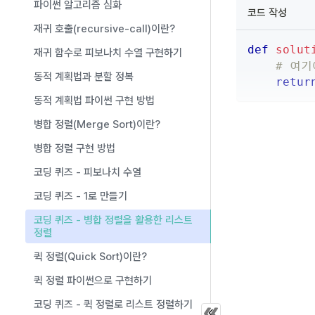
파이썬 알고리즘 심화
코드 작성
재귀 호출(recursive-call)이란?
def
solut
재귀 함수로 피보나치 수열 구현하기
# 여
동적 계획법과 분할 정복
retur
동적 계획법 파이썬 구현 방법
병합 정렬(Merge Sort)이란?
병합 정렬 구현 방법
코딩 퀴즈 - 피보나치 수열
제한 사항
코딩 퀴즈 - 1로 만들기
코딩 퀴즈 - 병합 정렬을 활용한 리스트
정렬
배열은 정수로만
퀵 정렬(Quick Sort)이란?
배열의 길이는 
퀵 정렬 파이썬으로 구현하기
정렬은 오름차순
코딩 퀴즈 - 퀵 정렬로 리스트 정렬하기