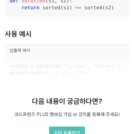
def
solution
(
s1
,
 s2
)
:
return
sorted
(
s1
)
==
sorted
(
s2
)
사용 예시
입출력 예시
result 
=
 solution
(
"listen"
,
"silent"
)
print
(
result
)
# 출력: True
다음 내용이 궁금하다면?
코드프렌즈 PLUS 멤버십 가입 or 강의를 등록해 주세요!
강의 등록하기