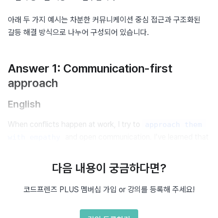
아래 두 가지 예시는 차분한 커뮤니케이션 중심 접근과 구조화된 
갈등 해결 방식으로 나누어 구성되어 있습니다.
Answer 1: Communication-first
approach
English
When conflicts happen at work, I try to 
approach them 
 and open communication. I’ve learned that 
with empathy
most conflicts stem from 
misaligned expectations
or miscommunication, so I first try to understand the other 
다음 내용이 궁금하다면?
person’s perspective without 
.
making assumptions
코드프렌즈 PLUS 멤버십 가입 or 강의를 등록해 주세요!
For example, in a previous project, a designer and I 
disagreed on the implementation timeline. Instead of 