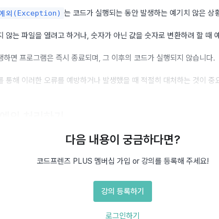
는 코드가 실행되는 동안 발생하는 예기치 않은 상
예외(Exception)
 않는 파일을 열려고 하거나, 숫자가 아닌 값을 숫자로 변환하려 할 때 
생하면 프로그램은 즉시 종료되며, 그 이후의 코드가 실행되지 않습니다.
를 통해 이러한 오류를 예방하거나 발생했을 때 적절히 대처하는 것이 중
 예외 처리하기
다음 내용이 궁금하다면?
, 
, 
 구문으로 예외를 처리합니다.
y
except
finally
코드프렌즈 PLUS 멤버십 가입 or 강의를 등록해 주세요!
기본 구조, try와 except
강의 등록하기
 예외가 발생할 가능성이 있는 코드를 작성하고, 
 블록에서 그 
except
 블록의 나머지 코드는 실행되지 않고 곧바로 
로그인하기
 블록으로 
try
except