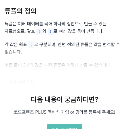
튜플의 정의
튜플은 여러 데이터를 묶어 하나의 집합으로 만들 수 있는 
자료형으로, 괄호 
와 
로 여러 값을 묶어 만듭니다.
(
)
각 값은 쉼표 
로 구분되며, 한번 정의된 튜플은 값을 변경할 수 
,
없습니다.
예를 들어 3개의 값을 가진 튜플은 이렇게 만들 수 있습니다.
튜플 생성 예시
my_tuple 
=
(
1
,
2
,
3
)
다음 내용이 궁금하다면?
# (1, 2, 3) 출력
코드프렌즈 PLUS 멤버십 가입 or 강의를 등록해 주세요!
print
(
my_tuple
)