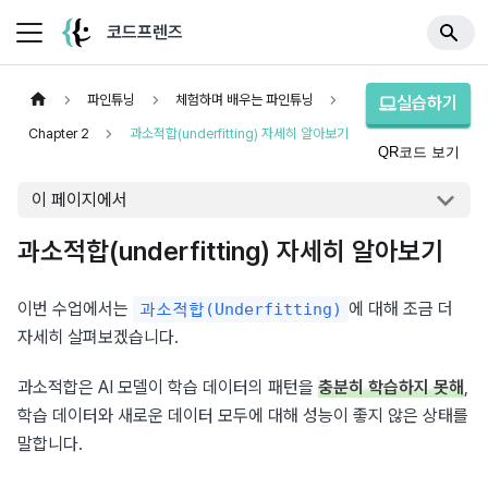
코드프렌즈
파인튜닝
체험하며 배우는 파인튜닝
실습하기
Chapter 2
과소적합(underfitting) 자세히 알아보기
QR코드 보기
이 페이지에서
과소적합(underfitting) 자세히 알아보기
이번 수업에서는 
에 대해 조금 더 
과소적합(Underfitting)
자세히 살펴보겠습니다.
과소적합은 AI 모델이 학습 데이터의 패턴을 
충분히 학습하지 못해
, 
학습 데이터와 새로운 데이터 모두에 대해 성능이 좋지 않은 상태를 
말합니다.