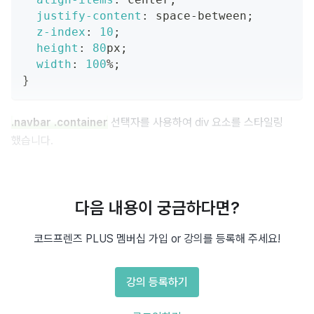
justify-content
:
 space-between
;
z-index
:
10
;
height
:
80
px
;
width
:
100
%
;
}
.navbar .container
 선택자를 사용하여 div 요소를 스타일링 
했습니다.
설정된 속성은 다음과 같습니다.
다음 내용이 궁금하다면?
: 내부 요소를 가로로 배치하기 위해 
display: flex;
코드프렌즈 PLUS 멤버십 가입 or 강의를 등록해 주세요!
flex를 사용했습니다.
강의 등록하기
: 내부 요소를 수직으로 중앙 
align-items: center;
정렬했습니다.