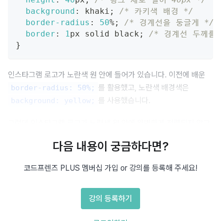
background
:
khaki
;
/* 카키색 배경 */
border-radius
:
50
%
;
/* 경계선을 둥글게 */
border
:
1
px
 solid 
black
;
/* 경계선 두께를 
}
인스타그램 로고가 노란색 원 안에 들어가 있습니다. 이전에 배운 
를 활용했고, 노란색 배경색은 
border-radius: 50%;
를 사용했습니다.
background: yellow;
그런데 인스타그램 로고가 노란색 원 안에 완벽하게 정렬되지 않고, 
원 위로 정렬되어 있는 것을 보셨을 것입니다.
다음 내용이 궁금하다면?
인스타그램 로고를 깔끔하게 정렬하려면 어떻게 해야 할까요? 
코드프렌즈 PLUS 멤버십 가입 or 강의를 등록해 주세요!
social-media CSS 클래스를 아래와 같이 바꾸어 보겠습니다.
강의 등록하기
display 속성 추가