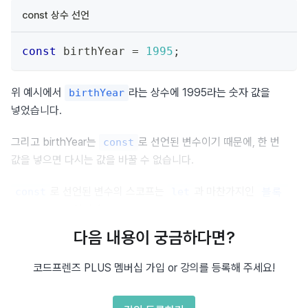
const 상수 선언
const
 birthYear 
=
1995
;
위 예시에서 
라는 상수에 1995라는 숫자 값을 
birthYear
넣었습니다.
그리고 birthYear는 
로 선언된 변수이기 때문에, 한 번 
const
값을 넣으면 다시는 값을 바꿀 수 없습니다.
로 선언된 변수의 스코프는 
과 마찬가지인 
const
let
블록 
입니다.
레벨 스코프
다음 내용이 궁금하다면?
따라서 중괄호로 지정된 코드 블록 밖에서는 코드 블록 내 
로 선언된 변수에 접근할 수 없습니다.
const
코드프렌즈 PLUS 멤버십 가입 or 강의를 등록해 주세요!