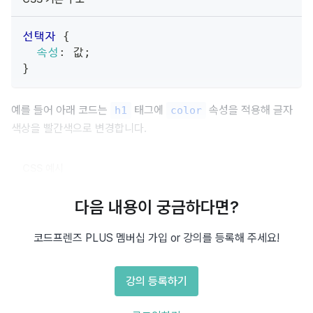
선택자
{
속성
:
 값
;
}
예를 들어 아래 코드는 
 태그에 
 속성을 적용해 글자 
h1
color
색상을 빨간색으로 변경합니다.
CSS 예시
다음 내용이 궁금하다면?
h1
{
color
:
red
;
}
코드프렌즈 PLUS 멤버십 가입 or 강의를 등록해 주세요!
여기서 h1은 
, color는 
, red는 
입니다.
선택자
속성
값
강의 등록하기
 끝에는 항상 세미콜론
을 붙여, 해당 줄이 끝났다는 것을 
값
(;)