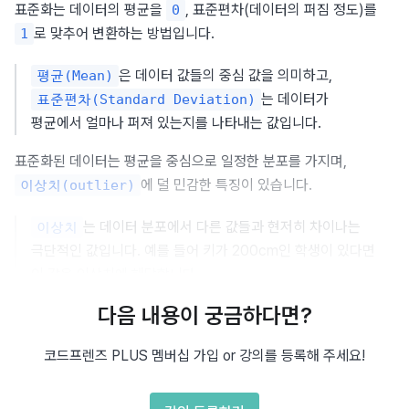
표준화는 데이터의 평균을 
, 표준편차(데이터의 퍼짐 정도)를 
0
로 맞추어 변환하는 방법입니다.
1
은 데이터 값들의 중심 값을 의미하고, 
평균(Mean)
는 데이터가 
표준편차(Standard Deviation)
평균에서 얼마나 퍼져 있는지를 나타내는 값입니다.
표준화된 데이터는 평균을 중심으로 일정한 분포를 가지며, 
에 덜 민감한 특징이 있습니다.
이상치(outlier)
는 데이터 분포에서 다른 값들과 현저히 차이나는 
이상치
극단적인 값입니다. 예를 들어 키가 200cm인 학생이 있다면 
이 값은 이상치에 해당합니다.
다음 내용이 궁금하다면?
표준편차를 계산하는 방법
코드프렌즈 PLUS 멤버십 가입 or 강의를 등록해 주세요!
\sigm
표준화를 위해서는 먼저 
(standard deviation, 
)를 
표준 편차
σ
계산해야 합니다.