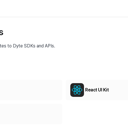
s
ates to Dyte SDKs and APIs.
React UI Kit